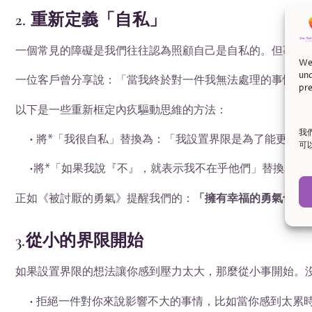
2. 重新定義「自私」
一個常見的障礙是我們往往認為照顧自己是自私的。但事實
We 
und
一位客戶曾分享說：「當我終於對一件我無法處理的事情說
pre
以下是一些重新框定內疚驅動思維的方法：
我
• 將*「我很自私」替換為：「我設置界限是為了能更好地
可
•將*「如果我說『不』，就表示我不在乎他們」替換為：
正如《被討厭的勇氣》提醒我們的：
「擁有幸福的勇氣也包
3.從小的界限開始
如果設置界限的想法讓你感到壓力太大，那麼從小事開始。
• 拒絕一件對你來說影響不大的事情，比如當你感到太累