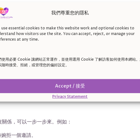
我們尊重您的隱私
是：照顧自己並不是自私——它是必要的。
use essential cookies to make this website work and optional cookies to
erstand how visitors use the site. You can accept, reject, or manage your
『不』時，我一開始感到非常內疚。但後來，我意識到，尊重自
ferences at any time.
們使用必要 Cookie 讓網站正常運作，並使用選用 Cookie 了解訪客如何使用本網站
照顧自己和他人。」*
以隨時接受、拒絕，或管理您的偏好設定。
「優先考慮自己讓我能更好地陪伴那些我關心的人。」*
Accept / 接受
含了被討厭的勇氣。」
選擇尊重自己並不意味著你在拒絕他人—
Privacy Statement
沒關係，可以一步一步來。例如：
時婉拒一個邀請。