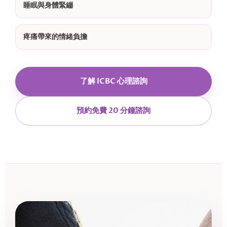
睡眠與身體緊繃
疼痛帶來的情緒負擔
了解 ICBC 心理諮詢
預約免費 20 分鐘諮詢