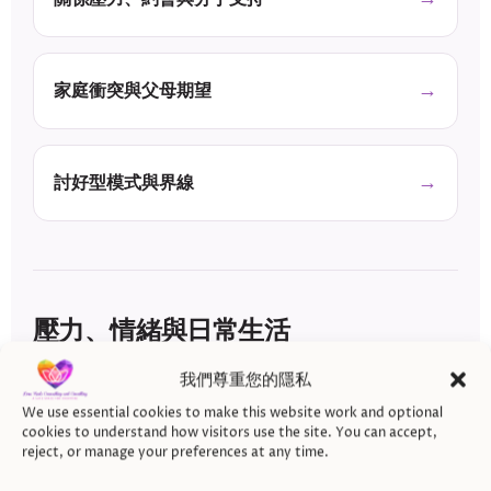
家庭衝突與父母期望
討好型模式與界線
壓力、情緒與日常生活
我們尊重您的隱私
您可能已經承擔太多，常常擔心、想很多、感到情緒低
落或與自己失去連結；也可能很難開始做事，或發現日
We use essential cookies to make this website work and optional
cookies to understand how visitors use the site. You can accept,
常責任比以前更耗費心力。
reject, or manage your preferences at any time.