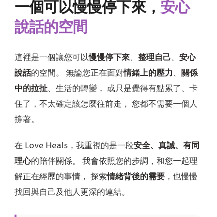
一個可以慢慢停下來，
安心
說話的空間
這裡是一個讓您可以
慢慢停下來
、
整理自己
、
安心
說話
的空間。 無論您正在面對
情緒上的壓力
、
關係
中的拉扯
、生活的轉變， 或只是覺得有點累了、卡
住了，不太確定該怎麼往前走， 您都不需要一個人
撐著。
在 Love Heals，我重視的是一段
安全、真誠、有同
理心
的陪伴關係。 我會依照您的步調，和您一起理
解正在經歷的事情， 探索
情緒背後的需要
，也慢慢
找回與自己及他人更深的連結。