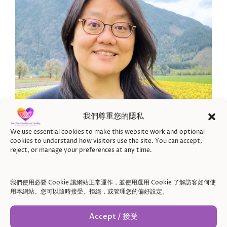
我們尊重您的隱私
We use essential cookies to make this website work and optional
cookies to understand how visitors use the site. You can accept,
reject, or manage your preferences at any time.
我的諮商方式
我們使用必要 Cookie 讓網站正常運作，並使用選用 Cookie 了解訪客如何使
用本網站。您可以隨時接受、拒絕，或管理您的偏好設定。
不需要急著說完所有事情，
Accept / 接受