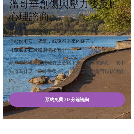
溫哥華創傷與壓力後反應
心理諮商
有些經歷已經過去了，
但那份不安、緊繃，或說不上來的痛苦，
可能還留在身體與情緒裡。
如果您發現自己很難真正放鬆下來、容易被觸動， 或不
知道為什麼一直撐得很辛苦，這些反應都是可以被理解
的。
預約免費 20 分鐘諮詢