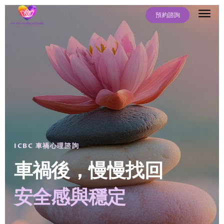
預約諮詢
關於我
服務項目
常見問題
最新文章
聯絡我們
ICBC 車禍心理諮詢
車禍後，慢慢找回
安全感與穩定