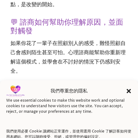
點，是改變的開始。
💬 諮商如何幫助你理解原因，並面
對觸發
如果你花了一輩子在照顧別人的感受，難怪照顧自
己會感到陌生甚至可怕。心理諮商能幫助你重新理
解這個模式，並學會在不討好的情況下仍感到安
全。
以同理心探索根源
：透過安全的諮商關係，你可
我們尊重您的隱私
以回顧討好模式從何而來——是家庭期待、情感
We use essential cookies to make this website work and optional
忽視，還是文化壓力。你會逐漸看見，這不是缺
cookies to understand how visitors use the site. You can accept,
陷，而是保護。
reject, or manage your preferences at any time.
辨識身體與情緒的觸發點
：諮商幫助你察覺「我
我們使用必要 Cookie 讓網站正常運作，並使用選用 Cookie 了解訪客如何使
又在取悅別人了」的瞬間。那是焦慮、胸口緊
用本網站。您可以隨時接受、拒絕，或管理您的偏好設定。