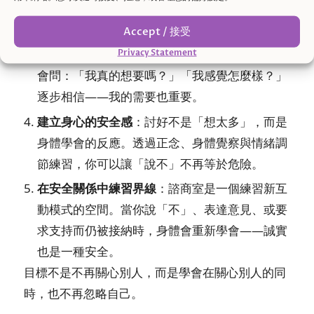
繃、或一個下意識的「好啊沒問題」。覺察帶來
選擇，讓你不再被恐懼驅動。
Accept / 接受
重連自己的感受與需求
：在治療中，你會重新學
Privacy Statement
會問：「我真的想要嗎？」「我感覺怎麼樣？」
逐步相信——我的需要也重要。
建立身心的安全感
：討好不是「想太多」，而是
身體學會的反應。透過正念、身體覺察與情緒調
節練習，你可以讓「說不」不再等於危險。
在安全關係中練習界線
：諮商室是一個練習新互
動模式的空間。當你說「不」、表達意見、或要
求支持而仍被接納時，身體會重新學會——誠實
也是一種安全。
目標不是不再關心別人，而是學會在關心別人的同
時，也不再忽略自己。