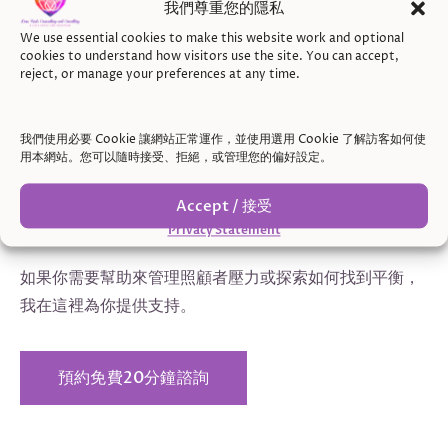
我們尊重您的隱私
心理諮詢提供了一個安全的空間，讓你處理情緒、建
We use essential cookies to make this website work and optional
cookies to understand how visitors use the site. You can accept,
立心理韌性，並制定管理壓力的策略。
reject, or manage your preferences at any time.
結語：你無法從空杯中倒出東西
我們使用必要 Cookie 讓網站正常運作，並使用選用 Cookie 了解訪客如何使
照顧是愛的表現，但你需要關心自己，才能將最好的狀態
用本網站。您可以隨時接受、拒絕，或管理您的偏好設定。
帶給他人。WHO 和 WebMD 都強調，優先考慮自己的
Accept / 接受
心理健康可以讓你更有力量地支持你所愛的人。如果你感
Privacy Statement
到不堪重負，請相信你並不孤單——並且可以獲得支持。
如果你需要幫助來管理照顧者壓力或探索如何找到平衡，
我在這裡為你提供支持。
預約免費20分鐘諮詢