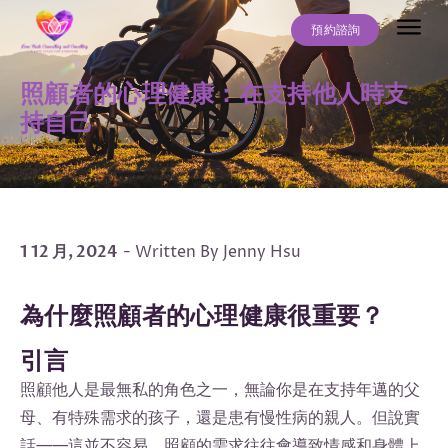
預約諮詢
關於我
服務項目
常見問題
最新文章
聯絡我們
照顧者的心理健康：在支持他人時支
持自己
1 12 月, 2024
- Written By Jenny Hsu
為什麼照顧者的心理健康很重要？
引言
照顧他人是最無私的角色之一，無論你是在支持年邁的父
母、有特殊需求的孩子，還是患有慢性病的親人。但說實
話——這並不容易。照顧的需求往往會導致情感和身體上