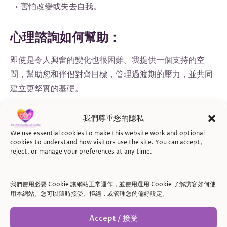
• 害怕改變或失去自我。
心理諮詢如何幫助：
即使是令人興奮的變化也很困難。我提供一個支持的空
間，幫助您和伴侶對齊目標，管理過渡期的壓力，並共同
建立更堅實的基礎。
我們尊重您的隱私
5. 共同成長 – 支持彼此，同時成為自
己
We use essential cookies to make this website work and optional
cookies to understand how visitors use the site. You can accept,
reject, or manage your preferences at any time.
在這個階段，您們不僅僅是伴侶，更像是一個團隊。但有
時，您們中的一方或雙方可能感到失去了自我，或者覺得
我們使用必要 Cookie 讓網站正常運作，並使用選用 Cookie 了解訪客如何使
彼此的成長方向不同。
用本網站。您可以隨時接受、拒絕，或管理您的偏好設定。
您可能的感受：
Accept / 接受