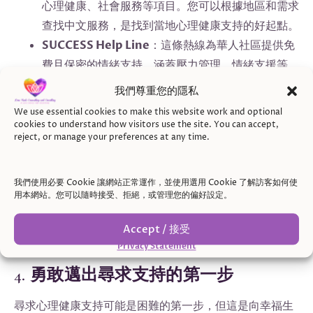
心理健康、社會服務等項目。您可以根據地區和需求
查找中文服務，是找到當地心理健康支持的好起點。
SUCCESS Help Line
：這條熱線為華人社區提供免
費且保密的情緒支持，涵蓋壓力管理、情緒支援等，
是華人移民的寶貴資源。
我們尊重您的隱私
HealthLink BC 和 MindMap BC
：這些平台提供
We use essential cookies to make this website work and optional
多語言的心理健康資源，讓您可以根據語言需求找到
cookies to understand how visitors use the site. You can accept,
reject, or manage your preferences at any time.
適合的專業支持，特別是面向華人社區的服務。
BC Association of Clinical Counsellors
(BCACC)
：要尋找註冊臨床輔導師 (RCC)，您可以
我們使用必要 Cookie 讓網站正常運作，並使用選用 Cookie 了解訪客如何使
用本網站。您可以隨時接受、拒絕，或管理您的偏好設定。
訪問 BCACC 官網 bc-counsellors.org。網站上可
以按照地區、語言、專長等篩選，找到符合您需求的
Accept / 接受
RCC。
Privacy Statement
4. 勇敢邁出尋求支持的第一步
尋求心理健康支持可能是困難的第一步，但這是向幸福生