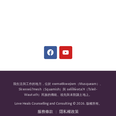
(343) 308-0394
hello@lovehealscounselling.ca
#24, 1089 W Broadway, Vancouver, BC V6H 1E5,
Canada
（提供面對面與線上諮詢）
我生活與工作的地方，位於 xwməθkwəy̓əm（Musqueam）、
Skwxwú7mesh（Squamish）與 səlil̓ilw̓ətaʔɬ（Tsleil-
Waututh）民族的傳統、祖先與未割讓土地上。
Love Heals Counselling and Consulting © 2026. 版權所有。
服務條款
隱私權政策
|